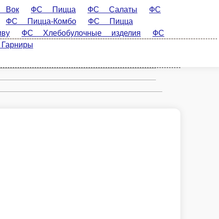
ФС Салаты
ФС Шашлык
ФС
ФС Пицца-Мини
ФС Первые Блюда
ФС
дам
ФС Буфет
ФС Мясо