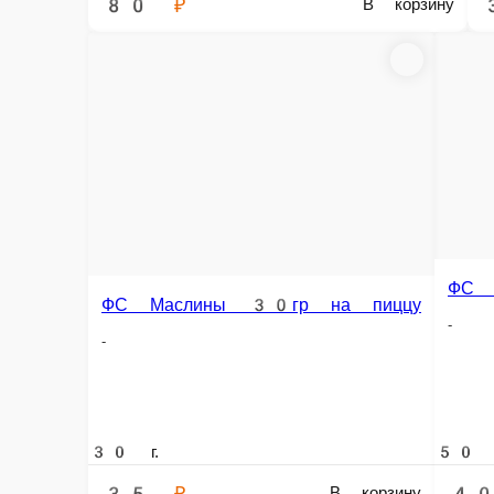
ФС Мясо Шаурма Курица 100гр
ФС Мясо Шаурма 
-
-
100 г.
100 г.
159 ₽
159 ₽
В корзину