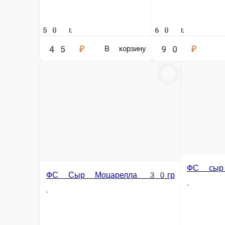
ФС сыр Дор-Блю 40гр
ФС сыр Дор-Блю 40гр — всегда в налич
Главная
ФС Добавки ко всем блюдам
ФС сыр Дор-Блю 40гр
© FoodSoul, Inc. 2026.
Пользовательское соглашение
Лицензионное соглашение
Условия акций сервиса