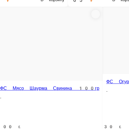
ФС Помидоры 50гр
ФС помидоры Черри 60гр
-
-
20гр на пиццу
50 г.
60 г.
45 ₽
90 ₽
В корзину
В корзину
В корзину
ФС сыр Дор-Блю 40гр
ФС сыр Пармезан 30гр
релла 30гр