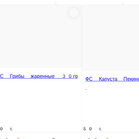
ФС Маслины 30гр
-
ФС Ма
ФС Маслины 30гр на пиццу
 50гр
-
-
30 г.
30 г.
50 г.
35 ₽
35 ₽
40 ₽
рзину
В корзину
В корзину