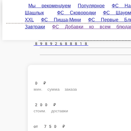
Мы рекомендуем
Популярное
ФС Напитки Х
Анапа
Сковородки
ФС Шаурма-Гиро-Цезарь Ролл
ФС 
Паста
ФС Соусы
ФС Закуски к Пиву
ФС Хлеб
ru
Маринованное
ФС Гарниры
Настройки
89892688818
0 ₽
мин. сумма заказа
200 ₽
стоим. доставки
от
750 ₽