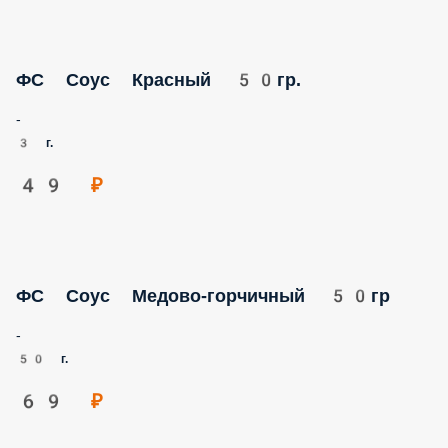
ФС Соус Красный 50гр.
-
3 г.
49 ₽
ФС Соус Медово-горчичный 50гр
-
50 г.
69 ₽