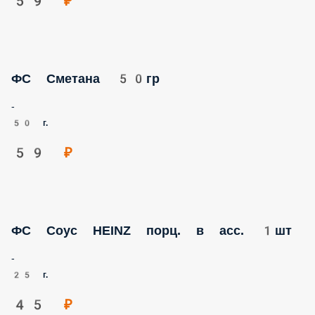
ФС Сметана 50гр
-
50 г.
59 ₽
ФС Соус HEINZ порц. в асс. 1шт
-
25 г.
45 ₽