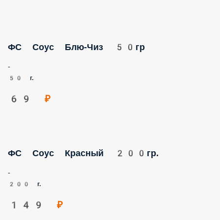
ФС Соус Блю-Чиз 50гр
-
50 г.
69 ₽
ФС Соус Красный 200гр.
-
200 г.
149 ₽