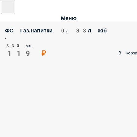
Меню
ФС Газ.напитки 0, 33л ж/б
-
330 мл.
119 ₽
В корзи