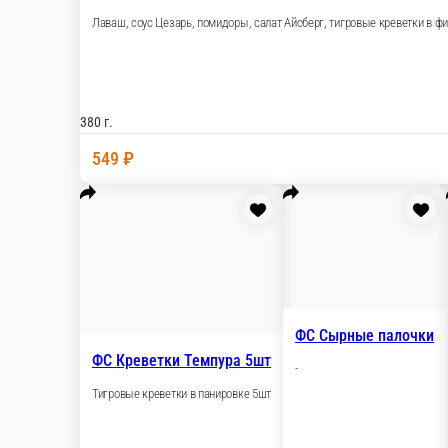
200 ₽
стоим. доставки
от
750 ₽
беспл. доставка