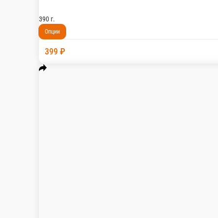
Луковые кольца
Луковые кольца жаренные во фритюре 8шт
100 г.
149 ₽
В корзину