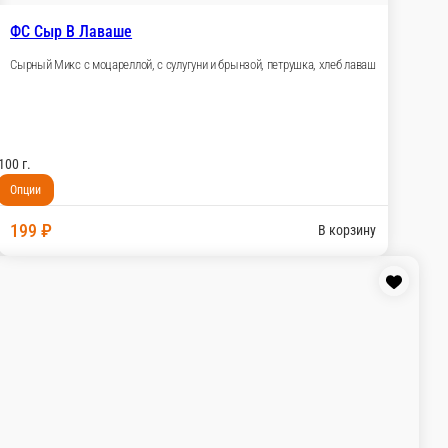
 шашлык
ФС Лапша Вок
ФС Пицца
ФС Салаты
ФС Шашлык
-Комбо
ФС Пицца XXL
ФС Пицца-Мини
ФС Первые Блюда
ФС П
ФС Мясо Маринованное