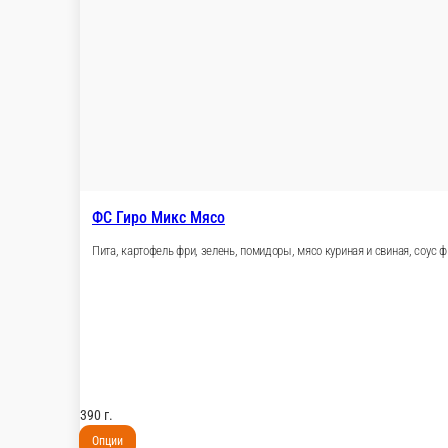
ФС Креветки Темпура 5шт
Тигровые креветки в панировке 5шт
110 г.
389 ₽
В корзину