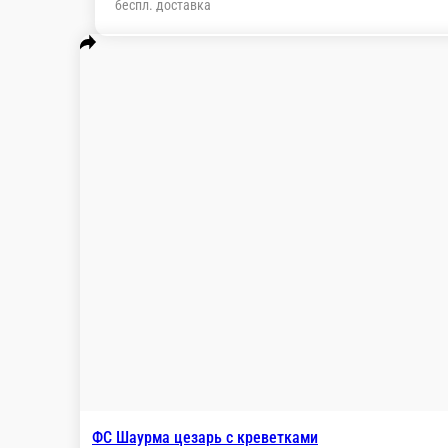
Настройки
89892688818
Главная
Отзывы
О нас
0 ₽
мин. сумма заказа