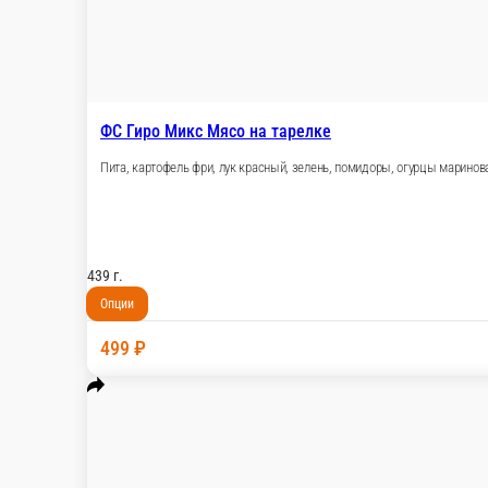
Хрустящий комбо
Сырные палочки, наггетсы, стрипсы, картофель фри, соусы Hei
440 г.
899 ₽
В корзину