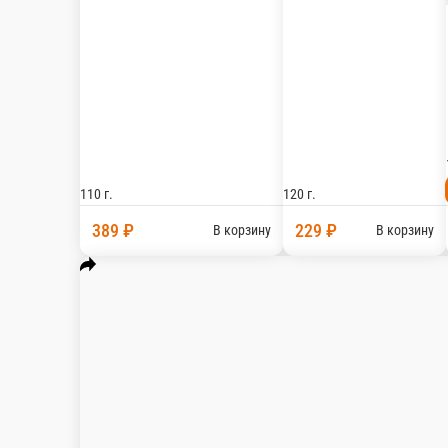
Мы рекомендуем
Популярное
ФС Напитки Холодные
Выгодный
Шаурма-Гиро-Цезарь Ролл
ФС Бургеры
ФС Морс-Тан
ФС Пицца
изделия
ФС Завтраки
ФС Добавки ко всем блюдам
ФС Буфет