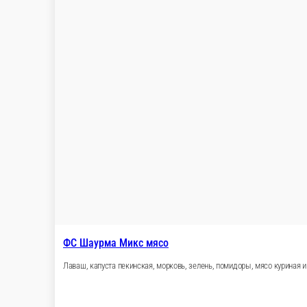
ФС Шаурма цезарь с креветками
Лаваш, соус Цезарь, помидоры, салат Айсберг, тигровые креве
380 г.
549 ₽
В корзину